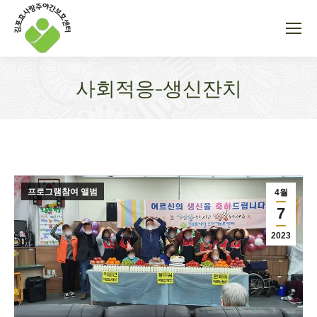
사회적응-생신잔치
You are here:
프로그램참여 앨범
4월
7
2023