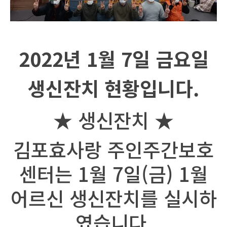
2022
년
1
월
7
일 금요일
생신잔치 현황입니다
.
★ 생신잔치 ★
김포효사랑 주인주간보호
센터는 1월 7일(금) 1월
어르신 생신잔치를 실시하
였습니다.