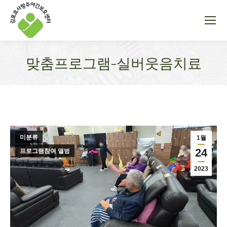
맞춤프로그램-실버웃음치료
You are here:
미분류
1월
24
프로그램참여 앨범
2023