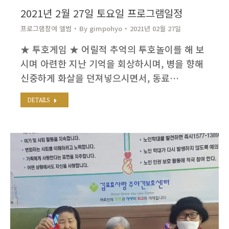
2021년 2월 27일 토요일 프로그램일정
프로그램참여 앨범
By
gimpohyo​
2021년 02월 27일
★ 투호게임 ★ 어릴적 추억의 투호놀이를 해 보
시며 아련한 지난 기억을 회상하시며, 병을 향해
신중하게 화살을 던져넣으시면서, 동료…
DETAILS