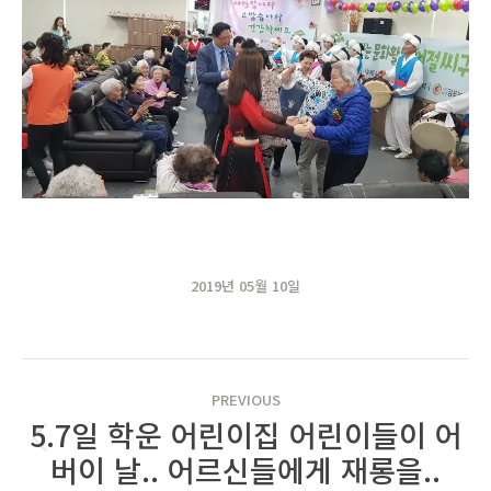
2019년 05월 10일
POST
PREVIOUS
NAVIGATION
5.7일 학운 어린이집 어린이들이 어
Previous
버이 날.. 어르신들에게 재롱을..
post: