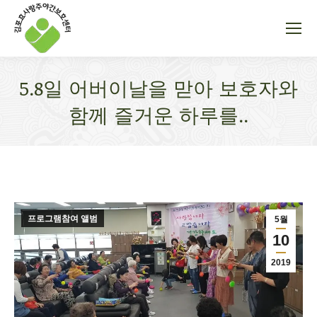
5.8일 어버이날을 맏아 보호자와
함께 즐거운 하루를..
You are here:
프로그램참여 앨범
5월
10
2019