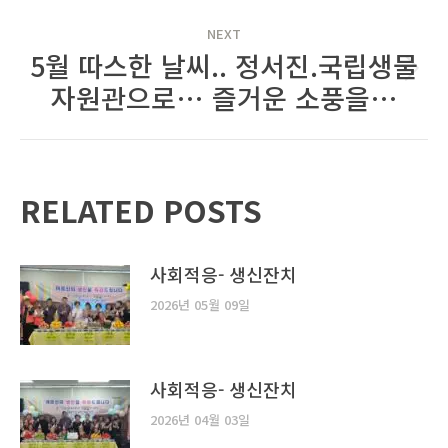
NEXT
5월 따스한 날씨.. 정서진.국립생물
Next
자원관으로… 즐거운 소풍을…
post:
RELATED POSTS
사회적응- 생신잔치
2026년 05월 09일
사회적응- 생신잔치
2026년 04월 03일