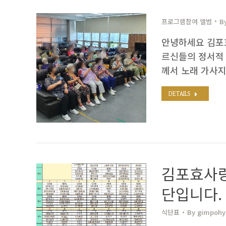
프로그램참여 앨범
B
안녕하세요 김포효
르신들의 정서적 
께서 노래 가사
DETAILS
김포효사랑
단입니다.
식단표
By
gimpohyo