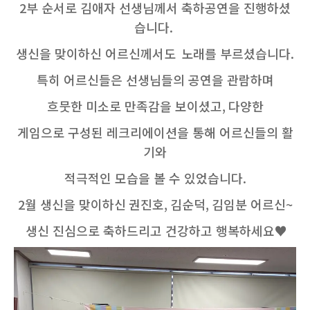
2
부 순서로 김애자 선생님께서 축하공연을 진행하셨
습니다
.
생신을 맞이하신 어르신께서도
노래를 부르셨습니다
.
특히 어르신들은 선생님들의 공연을 관람하며
흐뭇한 미소로 만족감을 보이셨고
,
다양한
게임으로 구성된 레크리에이션을 통해 어르신들의 활
기와
적극적인 모습을 볼 수 있었습니다
.
2
월 생신을 맞이하신
권진호, 김순덕, 김임분
어르신
~
생신 진심으로 축하드리고 건강하고 행복하세요♥