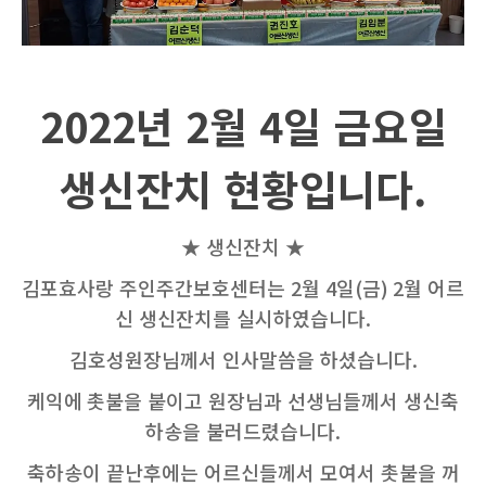
2022
년
2
월
4
일 금요일
생신잔치 현황입니다
.
★ 생신잔치 ★
김포효사랑 주인주간보호센터는
2
월
4
일
(
금
) 2
월 어르
신 생신잔치를 실시하였습니다
.
김호성원장님께서 인사말씀을 하셨습니다
.
케익에
촛불을 붙이고 원장님과 선생님들께서 생신축
하송을 불러드렸습니다
.
축하송이 끝난후에는 어르신들께서 모여서 촛불을 꺼