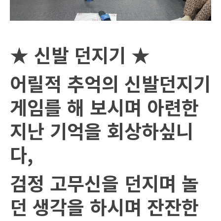
★
신발 던지기
★
어릴적 추억의 신발던지기
게임를 해 보시며 아련한
지난 기억을 회상하싶니
다
,
검정 고무신을 던지며 놀
던 생각을 하시며 잔잔한