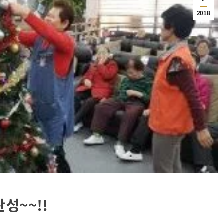
2018
성~~!!