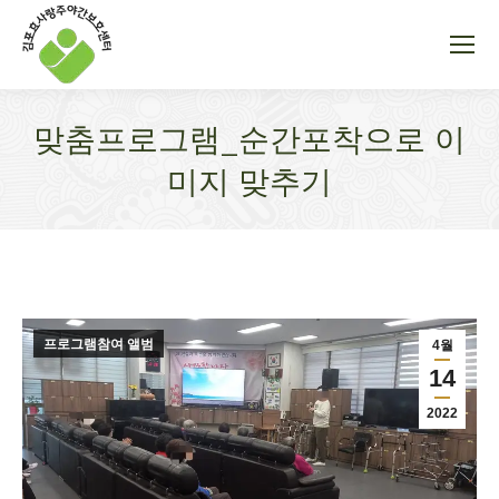
맞춤프로그램_순간포착으로 이
미지 맞추기
You are here:
프로그램참여 앨범
4월
14
2022