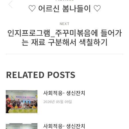
NAVIGATION
♡ 어르신 봄나들이 ♡
Previous
post:
NEXT
인지프로그램_주꾸미볶음에 들어가
Next
는 재료 구분해서 색칠하기
post:
RELATED POSTS
사회적응- 생신잔치
2026년 05월 09일
사회적응- 생신잔치