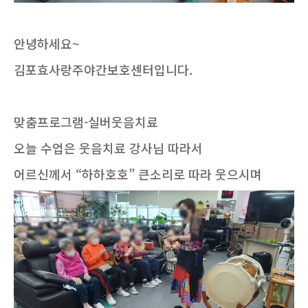
안녕하세요~
김포효사랑주야간보호센터입니다.
맞춤프로그램-실버웃음치료
오늘 수업은 웃음치료 강사님 따라서
어르신께서 “하하호호” 큰소리로 따라 웃으시며