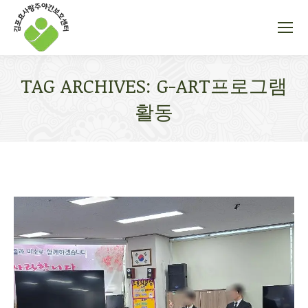
TAG ARCHIVES:
G-ART프로그램
활동
You are here: