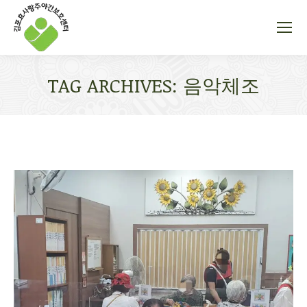
TAG ARCHIVES:
음악체조
You are here: