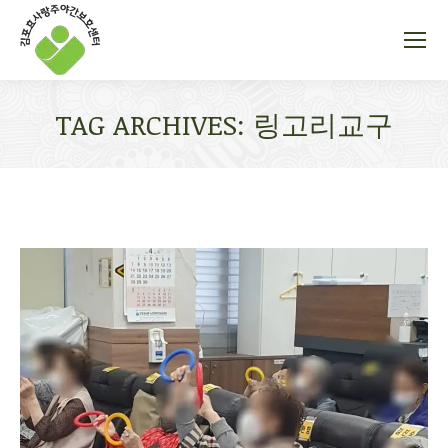
TAG ARCHIVES:
링고리교구
You are here: