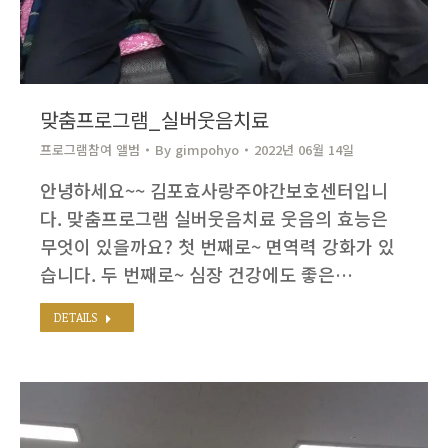
맞춤프로그램_실버웃음치료
프로그램참여 앨범
By
gimpohyo​
2022년 06월 14일
안녕하세요~~ 김포효사랑주야간보호센터입니
다. 맞춤프로그램 실버웃음치료 웃음의 효능은
무엇이 있을까요? 첫 번째로~ 면역력 강화가 있
습니다. 두 번째로~ 심장 건강에도 좋은…
DETAILS