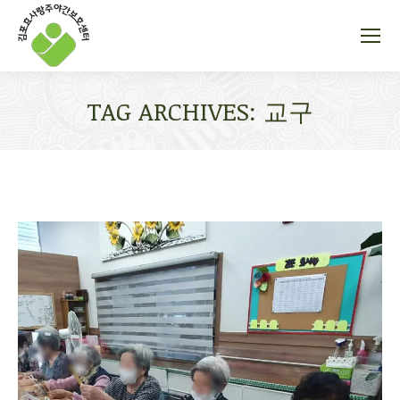
TAG ARCHIVES:
교구
You are here: