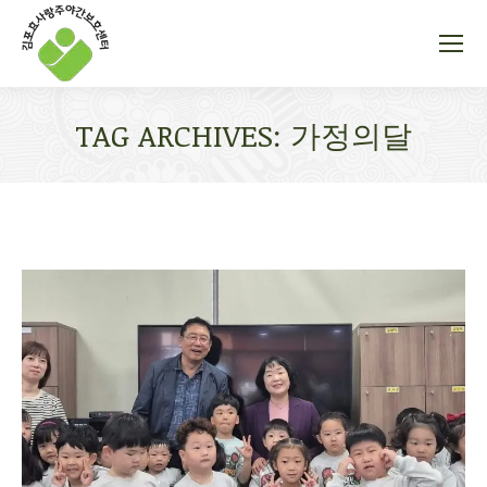
TAG ARCHIVES:
가정의달
You are here: