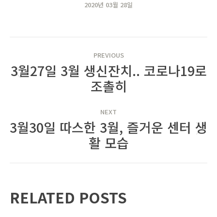
2020년 03월 28일
POST
PREVIOUS
NAVIGATION
3월27일 3월 생신잔치.. 코로나19로
Previous
조촐히
post:
NEXT
3월30일 따스한 3월, 즐거운 센터 생
Next
활 모습
post:
RELATED POSTS