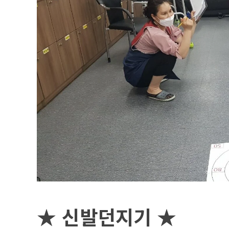
★
신발던지기
★