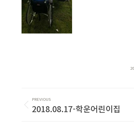
2
POST
PREVIOUS
NAVIGATION
2018.08.17-학운어린이집
Previous
post: