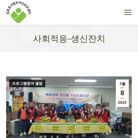
사회적응-생신잔치
You are here:
프로그램참여 앨범
3월
8
2025